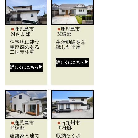
鹿児島市
鹿児島市
Mさま邸
M様邸
住宅地に建つ
生活動線を意
重厚感のある
識した平屋
二世帯住宅
詳しくはこちら
詳しくはこちら
鹿児島市
南九州市
D様邸
Ｔ様邸
建築家と建て
収納たくさ