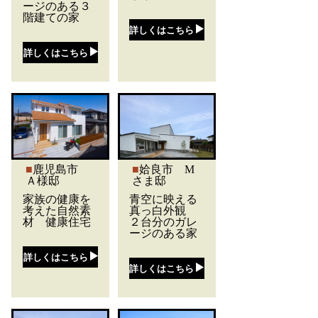
ージのある３
階建ての家
詳しくはこちら
詳しくはこちら
鹿児島市
姶良市 M
Ａ様邸
さま邸
家族の健康を
青空に映える
考えた自然素
真っ白外観
材 健康住宅
２台分のガレ
ージのある家
詳しくはこちら
詳しくはこちら