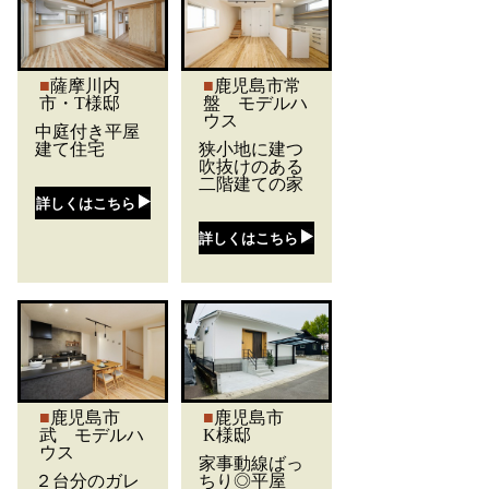
薩摩川内
鹿児島市常
市・T様邸
盤 モデルハ
ウス
中庭付き平屋
建て住宅
狭小地に建つ
吹抜けのある
二階建ての家
詳しくはこちら
詳しくはこちら
鹿児島市
鹿児島市
武 モデルハ
K様邸
ウス
家事動線ばっ
２台分のガレ
ちり◎平屋